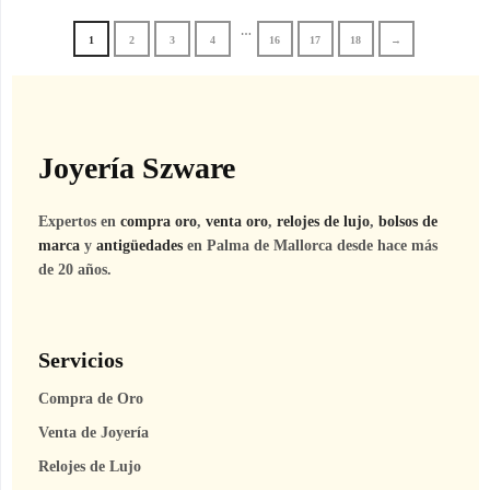
…
1
2
3
4
16
17
18
→
Joyería Szware
Expertos en
compra oro
,
venta oro
,
relojes de lujo
,
bolsos de
marca
y
antigüedades
en Palma de Mallorca desde hace más
de 20 años.
Servicios
Compra de Oro
Venta de Joyería
Relojes de Lujo