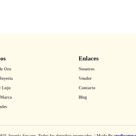
ios
Enlaces
de Oro
Nosotros
Joyería
Vender
e Lujo
Contacto
 Marca
Blog
ades
025 Joyería Szware. Todos los derechos reservados. | Made By
studioartes