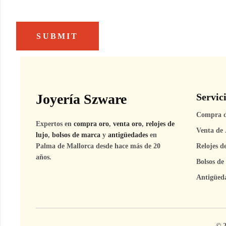
Joyería Szware
Servic
Compra 
Expertos en
compra oro
,
venta oro
,
relojes de
Venta de 
lujo
,
bolsos de marca
y
antigüedades
en
Relojes d
Palma de Mallorca desde hace más de 20
años.
Bolsos de
Antigüed
© 2