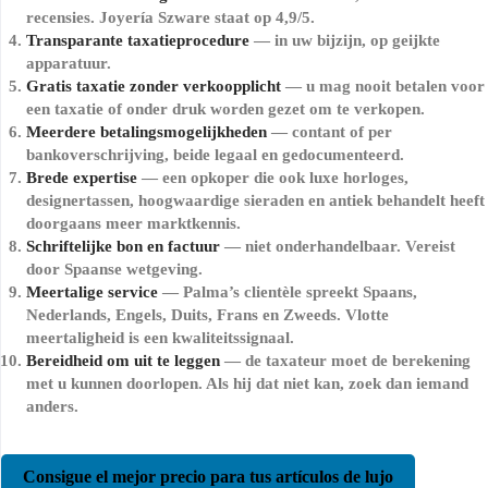
recensies. Joyería Szware staat op 4,9/5.
Transparante taxatieprocedure
— in uw bijzijn, op geijkte
apparatuur.
Gratis taxatie zonder verkoopplicht
— u mag nooit betalen voor
een taxatie of onder druk worden gezet om te verkopen.
Meerdere betalingsmogelijkheden
— contant of per
bankoverschrijving, beide legaal en gedocumenteerd.
Brede expertise
— een opkoper die ook luxe horloges,
designertassen, hoogwaardige sieraden en antiek behandelt heeft
doorgaans meer marktkennis.
Schriftelijke bon en factuur
— niet onderhandelbaar. Vereist
door Spaanse wetgeving.
Meertalige service
— Palma’s clientèle spreekt Spaans,
Nederlands, Engels, Duits, Frans en Zweeds. Vlotte
meertaligheid is een kwaliteitssignaal.
Bereidheid om uit te leggen
— de taxateur moet de berekening
met u kunnen doorlopen. Als hij dat niet kan, zoek dan iemand
anders.
Consigue el mejor precio para tus artículos de lujo