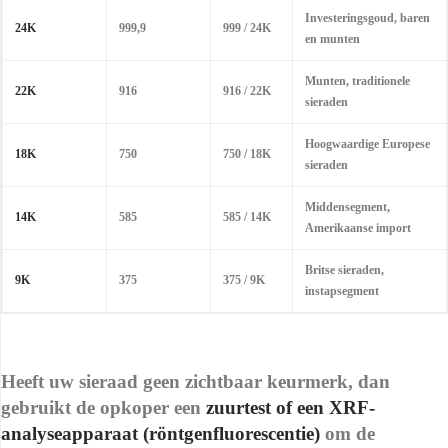
Investeringsgoud, baren
24K
999,9
999 / 24K
en munten
Munten, traditionele
22K
916
916 / 22K
sieraden
Hoogwaardige Europese
18K
750
750 / 18K
sieraden
Middensegment,
14K
585
585 / 14K
Amerikaanse import
Britse sieraden,
9K
375
375 / 9K
instapsegment
Heeft uw sieraad geen zichtbaar keurmerk, dan
gebruikt de opkoper een
zuurtest of een XRF-
analyseapparaat (röntgenfluorescentie)
om de