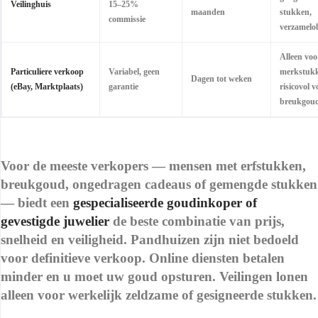
Veilinghuis
15–25%
maanden
stukken,
commissie
verzamelo
Alleen voo
Particuliere verkoop
Variabel, geen
merkstuk
Dagen tot weken
(eBay, Marktplaats)
garantie
risicovol v
breukgou
Voor de meeste verkopers — mensen met erfstukken,
breukgoud, ongedragen cadeaus of gemengde stukken
— biedt een
gespecialiseerde goudinkoper of
gevestigde juwelier
de beste combinatie van prijs,
snelheid en veiligheid. Pandhuizen zijn niet bedoeld
voor definitieve verkoop. Online diensten betalen
minder en u moet uw goud opsturen. Veilingen lonen
alleen voor werkelijk zeldzame of gesigneerde stukken.