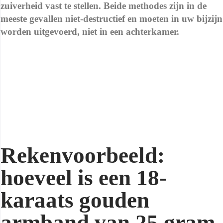
zuiverheid vast te stellen. Beide methodes zijn in de
meeste gevallen niet-destructief en moeten in uw bijzijn
worden uitgevoerd, niet in een achterkamer.
Belangrijk:
weigert een opkoper de zuiverheidstest in
uw bijzijn uit te voeren, weigert hij u de actuele
goudprijs te tonen die hij gebruikt, of zet hij u onder
druk om ter plekke te beslissen — vertrek dan. Dit zijn
universele waarschuwingssignalen, in Palma en overal
ter wereld.
Rekenvoorbeeld:
hoeveel is een 18-
karaats gouden
armband van 25 gram