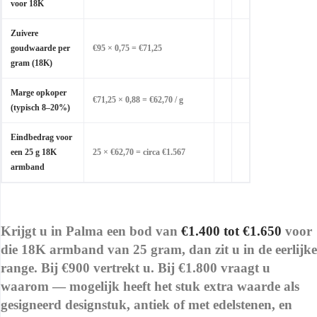
voor 18K
Zuivere
goudwaarde per
€95 × 0,75 = €71,25
gram (18K)
Marge opkoper
€71,25 × 0,88 = €62,70 / g
(typisch 8–20%)
Eindbedrag voor
een 25 g 18K
25 × €62,70 = circa €1.567
armband
Krijgt u in Palma een bod van
€1.400 tot €1.650
voor
die 18K armband van 25 gram, dan zit u in de eerlijke
range. Bij €900 vertrekt u. Bij €1.800 vraagt u
waarom — mogelijk heeft het stuk extra waarde als
gesigneerd designstuk, antiek of met edelstenen, en