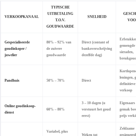
TYPISCHE
UITBETALING
GESCH
VERKOOPKANAAL
SNELHEID
T.O.V.
VOO
GOUDWAARDE
Erfstukke
Gespecialiseerde
80% – 92% van
Direct (contant of
gemengde
goudinkoper /
de zuivere
bankoverschrijving
sieraden,
juwelier
goudwaarde
dezelfde dag)
breukgou
Kortlopen
leningen, 
Pandhuis
50% – 70%
Direct
definitieve
verkoop
3 – 10 dagen (u
Eigenaars 
Online goudinkoop-
60% – 80%
verstuurt het goud
gemak bo
dienst
eerst)
prijs verk
Zeldzame
Variabel, plus
Weken tot
gesigneerd