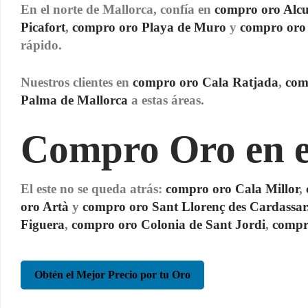
En el norte de Mallorca, confía en
compro oro Alc
Picafort
,
compro oro Playa de Muro
y
compro oro
rápido.
Nuestros clientes en
compro oro Cala Ratjada
,
com
Palma de Mallorca
a estas áreas.
Compro Oro en el
El este no se queda atrás:
compro oro Cala Millor
,
oro Artà
y
compro oro Sant Llorenç des Cardassar
Figuera
,
compro oro Colonia de Sant Jordi
,
compro
Obtén el Mejor Precio por tu Oro