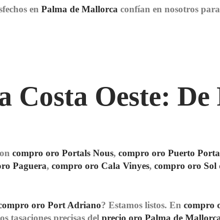
isfechos en
Palma de Mallorca
confían en nosotros par
 Costa Oeste: De 
 con
compro oro Portals Nous
,
compro oro Puerto Porta
oro Paguera
,
compro oro Cala Vinyes
,
compro oro Sol 
compro oro Port Adriano
? Estamos listos. En
compro 
os tasaciones precisas del
precio oro Palma de Mallorc