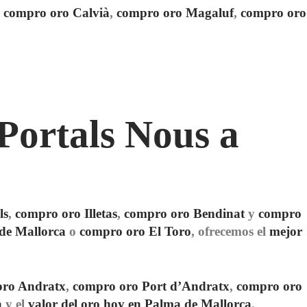
a
compro oro Calvià
,
compro oro Magaluf
,
compro oro
Portals Nous a
ls
,
compro oro Illetas
,
compro oro Bendinat
y
compro
de Mallorca
o
compro oro El Toro
, ofrecemos el
mejor
oro Andratx
,
compro oro Port d’Andratx
,
compro oro
a
y el
valor del oro hoy en Palma de Mallorca
.