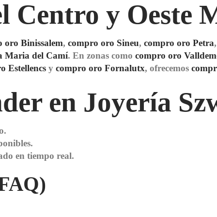
l Centro y Oeste 
 oro Binissalem
,
compro oro Sineu
,
compro oro Petra
a Maria del Camí
. En zonas como
compro oro Valldem
o Estellencs
y
compro oro Fornalutx
, ofrecemos
compr
nder en Joyería Sz
o.
ponibles.
ado en tiempo real.
(FAQ)