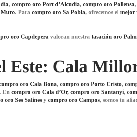
udia
,
compro oro Port d’Alcudia
,
compro oro Pollensa
 Muro
. Para
compro oro Sa Pobla
, ofrecemos el
mejor 
pro oro Capdepera
valoran nuestra
tasación oro Palm
 Este: Cala Millor
compro oro Cala Bona
,
compro oro Porto Cristo
,
comp
. En
compro oro Cala d’Or
,
compro oro Santanyí
,
com
 oro Ses Salines
y
compro oro Campos
, somos tu ali