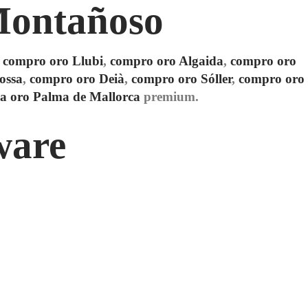
Montañoso
,
compro oro Llubi
,
compro oro Algaida
,
compro oro
ossa
,
compro oro Deià
,
compro oro Sóller
,
compro oro
a oro Palma de Mallorca
premium.
ware