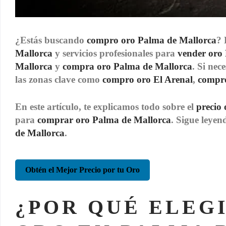
¿Estás buscando
compro oro Palma de Mallorca
?
Mallorca
y servicios profesionales para
vender oro
Mallorca
y
compra oro Palma de Mallorca
. Si nec
las zonas clave como
compro oro El Arenal
,
compr
En este artículo, te explicamos todo sobre el
precio
para
comprar oro Palma de Mallorca
. Sigue leyen
de Mallorca
.
Obtén el Mejor Precio por tu Oro
¿POR QUÉ ELEG