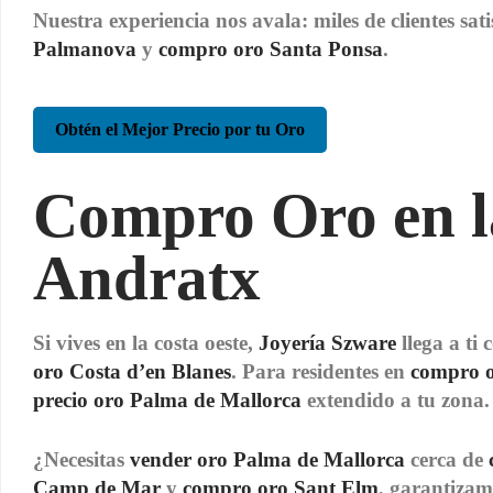
Nuestra experiencia nos avala: miles de clientes sat
Palmanova
y
compro oro Santa Ponsa
.
Obtén el Mejor Precio por tu Oro
Compro Oro en la
Andratx
Si vives en la costa oeste,
Joyería Szware
llega a ti
oro Costa d’en Blanes
. Para residentes en
compro 
precio oro Palma de Mallorca
extendido a tu zona.
¿Necesitas
vender oro Palma de Mallorca
cerca de
Camp de Mar
y
compro oro Sant Elm
, garantizam