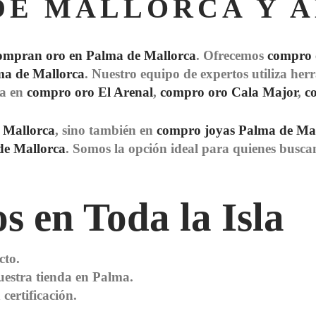
DE MALLORCA Y 
compran oro en Palma de Mallorca
. Ofrecemos
compro 
ma de Mallorca
. Nuestro equipo de expertos utiliza her
ia en
compro oro El Arenal
,
compro oro Cala Major
,
c
 Mallorca
, sino también en
compro joyas Palma de Ma
de Mallorca
. Somos la opción ideal para quienes busc
s en Toda la Isla
cto.
uestra tienda en Palma.
certificación.