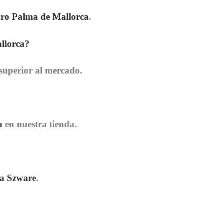
ro Palma de Mallorca
.
allorca?
 superior al mercado.
a
en nuestra tienda.
ía Szware
.
?