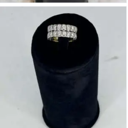
Añillo de oro blanco y amarillo de 18k con 2 líneas de
diamantes con un total de -/+ 1.45Cts en total, peso:
13,38gr, Talla: 55.