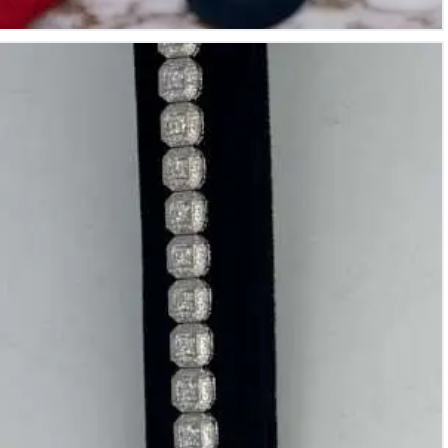
Pulsera de oro blanco de 18k con 22 diamantes de un total
de 2.78Cts, color: G/H, pureza: VS/SI, peso: 24,71Gr.