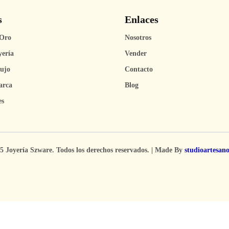
s
Enlaces
Oro
Nosotros
yería
Vender
Lujo
Contacto
arca
Blog
es
5 Joyería Szware. Todos los derechos reservados. | Made By
studioartesan