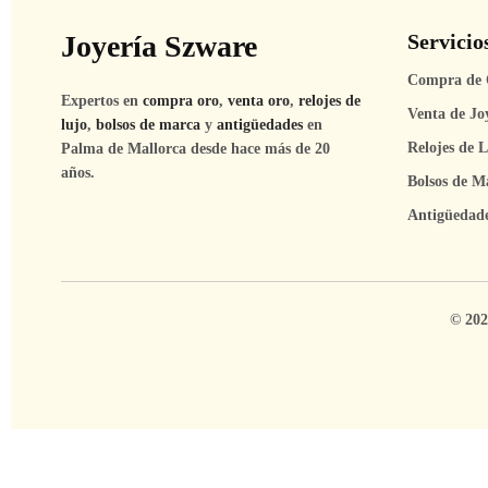
Joyería Szware
Servicio
Compra de 
Expertos en
compra oro
,
venta oro
,
relojes de
Venta de Jo
lujo
,
bolsos de marca
y
antigüedades
en
Relojes de 
Palma de Mallorca desde hace más de 20
años.
Bolsos de M
Antigüedad
© 202