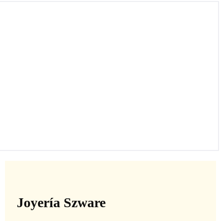
Pendientes de oro blanco de 18k con diamantes en total
0.78Cts con certificado IGI, Color: G-H, Pureza: VS1-SI.
Joyería Szware