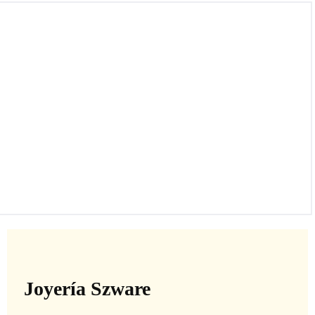
Bolso de cuero negro, Marca: CHANEL,
Modelo: CHOCO BAR.
Joyería Szware