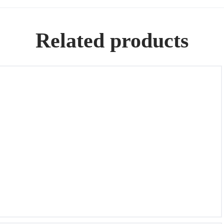
Related products
PochetteBolso grande de cuero negro, Marca MIU MIU,
Nuevo a estrenar con su guardapolvo.