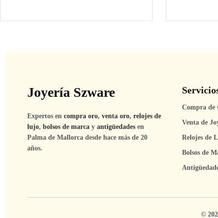
Joyería Szware
Servicio
Compra de 
Expertos en
compra oro
,
venta oro
,
relojes de
Venta de Jo
lujo
,
bolsos de marca
y
antigüedades
en
Relojes de 
Palma de Mallorca desde hace más de 20
años.
Bolsos de M
Antigüedad
© 202