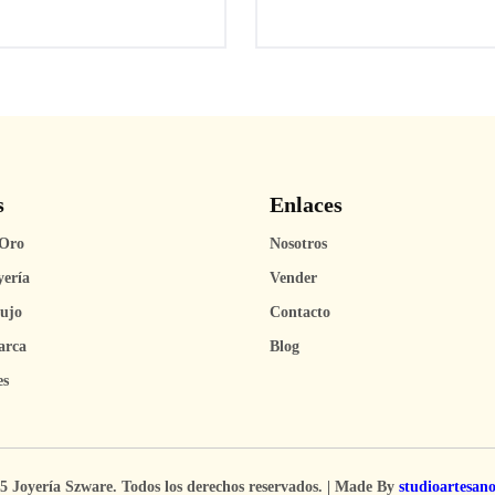
s
Enlaces
Oro
Nosotros
yería
Vender
Lujo
Contacto
arca
Blog
es
5 Joyería Szware. Todos los derechos reservados. | Made By
studioartesan