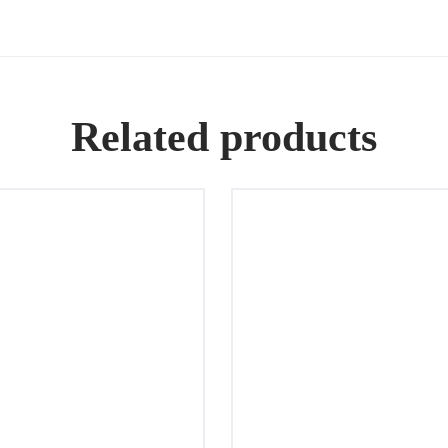
Related products
e oro rosa de 18k con
Anillo Cartier Trinity
tes, Marca: Cartier,
con Caja y Papel
: Love con su caja,
tificado y bolso.