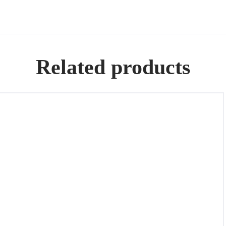
Related products
Pendientes de oro 18k con diamantes cada uno de 0.50Cts