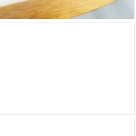
Pulsera de oro 18k con diamantes y piedras preciosas.
Cadena de oro 18k con 1 colgante con 1 diamante de
0.20Cts