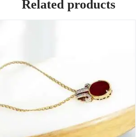
Related products
Cadena de oro 18k con 1 colagante con 1 rubís de 8Cts y
diamantes