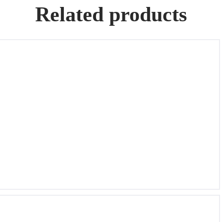
Related products
Reloj de oro 18k con pulsera de cuero, Marca:
LONGINES
Rolex – Prince Certified Precision 3937