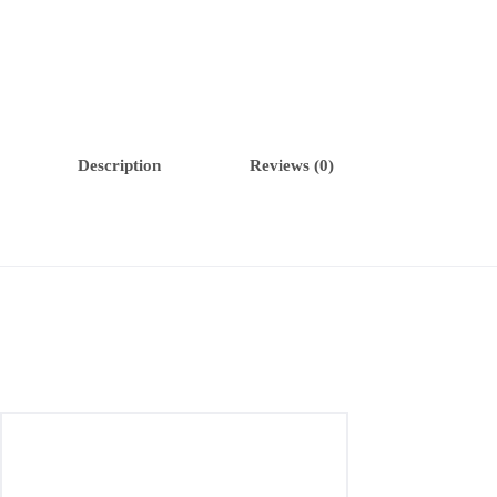
Description
Reviews (0)
Anillo Pomellato Pin Up Oro 18k