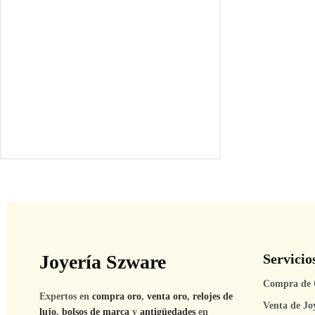
con Citrina y Diamantes
Joyería Szware
Servicio
Compra de 
Expertos en
compra oro
,
venta oro
,
relojes de
Venta de Jo
lujo
,
bolsos de marca
y
antigüedades
en