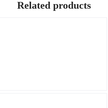
Related products
Collar de oro 18k con diamantes y zafiros, 50,77Gr.
Añillo de oro blanco de 18k, Marca:CARTIER, Modelo:
HEART RING con 1 Diamante, Talla: 52, Peso: 3,88Gr.