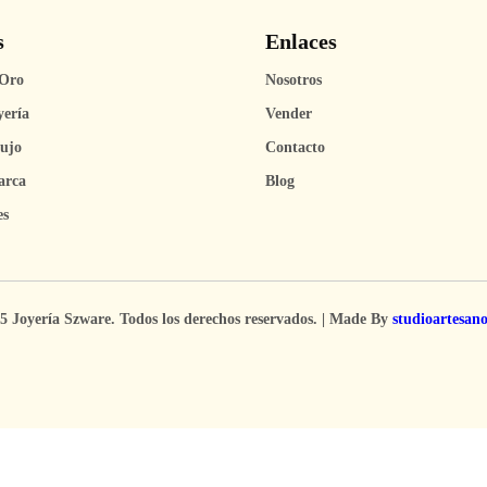
s
Enlaces
Oro
Nosotros
yería
Vender
Lujo
Contacto
arca
Blog
es
5 Joyería Szware. Todos los derechos reservados. | Made By
studioartesan