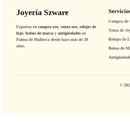
Joyería Szware
Servicio
Compra de 
Expertos en
compra oro
,
venta oro
,
relojes de
Venta de Jo
lujo
,
bolsos de marca
y
antigüedades
en
Relojes de 
Palma de Mallorca desde hace más de 20
años.
Bolsos de M
Antigüedad
© 202