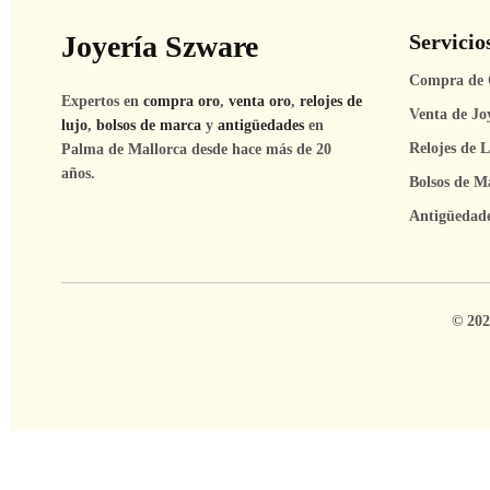
Joyería Szware
Servicio
Compra de 
Expertos en
compra oro
,
venta oro
,
relojes de
Venta de Jo
lujo
,
bolsos de marca
y
antigüedades
en
Relojes de 
Palma de Mallorca desde hace más de 20
años.
Bolsos de M
Antigüedad
© 202