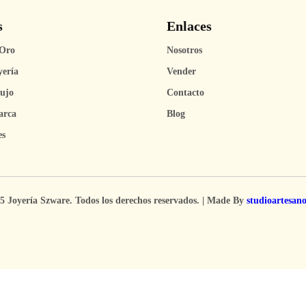
s
Enlaces
Oro
Nosotros
yería
Vender
Lujo
Contacto
arca
Blog
es
5 Joyería Szware. Todos los derechos reservados. | Made By
studioartesan