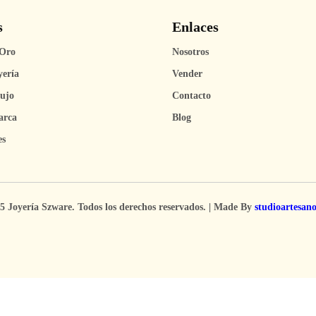
s
Enlaces
Oro
Nosotros
yería
Vender
Lujo
Contacto
arca
Blog
es
5 Joyería Szware. Todos los derechos reservados. | Made By
studioartesan