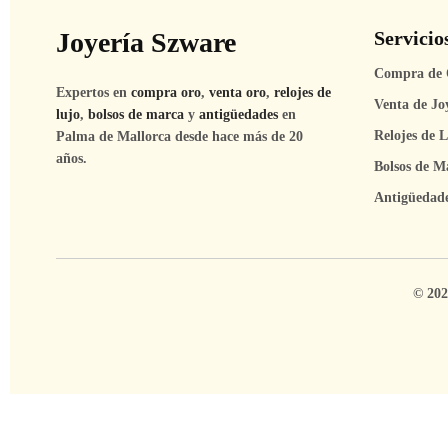
Joyería Szware
Servicio
Compra de 
Expertos en
compra oro
,
venta oro
,
relojes de
Venta de Jo
lujo
,
bolsos de marca
y
antigüedades
en
Relojes de 
Palma de Mallorca desde hace más de 20
años.
Bolsos de M
Antigüedad
© 202